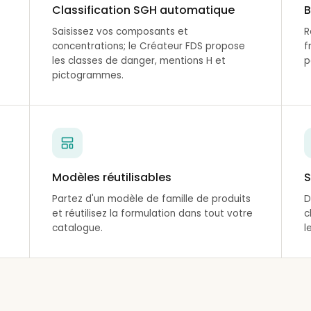
Classification SGH automatique
B
Saisissez vos composants et
R
concentrations; le Créateur FDS propose
f
les classes de danger, mentions H et
p
pictogrammes.
Modèles réutilisables
S
Partez d'un modèle de famille de produits
D
et réutilisez la formulation dans tout votre
c
catalogue.
l