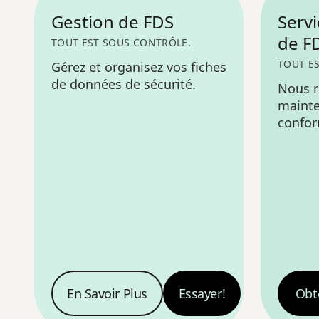
Gestion de FDS
Servi
de F
TOUT EST SOUS CONTRÔLE.
TOUT E
Gérez et organisez vos fiches
de données de sécurité.
Nous r
mainte
confor
produi
multil
l'audit.
En Savoir Plus
Essayer!
Obt
Gestion de FDS
—