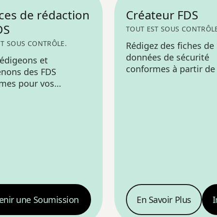
BIENTÔT DISPO
ces de rédaction
Créateur FDS
DS
TOUT EST SOUS CONTRÔLE
ST SOUS CONTRÔLE.
Rédigez des fiches de
données de sécurité
édigeons et
conformes à partir de
nons des FDS
— un flux guidé en 16
mes pour vos
sections avec classifi
ts — exactes,
SGH et sortie bilingue
ingues et prêtes pour
EN/FR.
enir une Soumission
En Savoir Plus
I
Créateur FDS