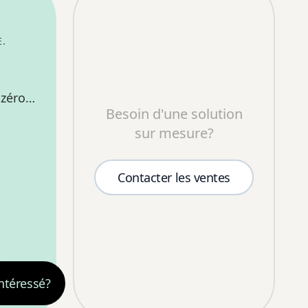
NIBLE
.
 zéro
Besoin d'une solution
cation
sur mesure?
Contacter les ventes
ntéressé?
—