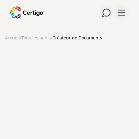
Ouvrir 
Accueil
/
Tous les outils
/
Créateur de Documents