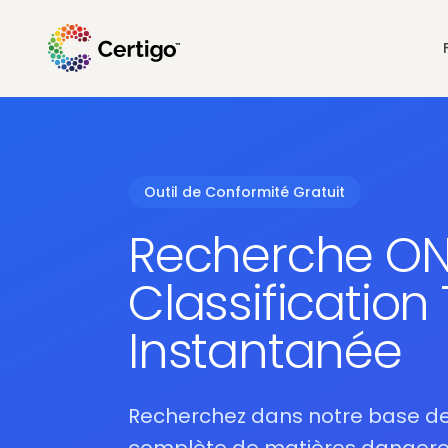
Outil de Conformité Gratuit
Recherche ON
Classification
Instantanée
Recherchez dans notre base d