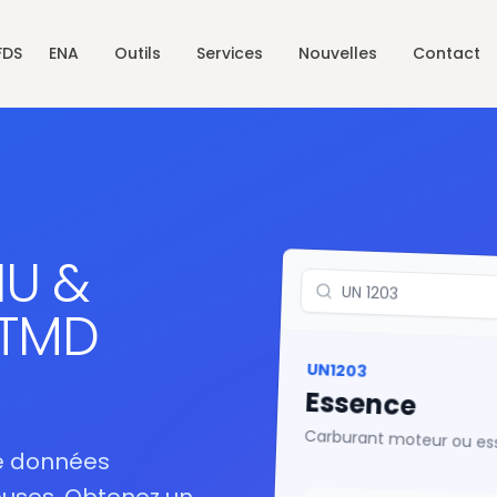
FDS
ENA
Outils
Services
Nouvelles
Contact
U &
UN 1203
 TMD
UN1203
Essence
Carburant moteur ou e
e données