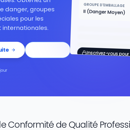
uses. Obtenez un
GROUPE D'EMBALLAGE
de danger, groupes
II (Danger Moyen)
ciales pour les
 internationales.
ite
Connexion
Inscrivez-vous pour 
jour
de Conformité de Qualité Profess