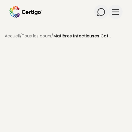
Ouvrir 
Accueil
/
Tous les cours
/
Matières Infectieuses Catégorie B par Route au Canada
PERÇU DU COURS