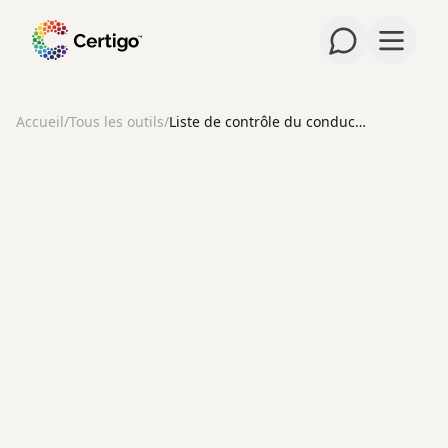
Ouvrir 
Accueil
/
Tous les outils
/
Liste de contrôle du conducteur