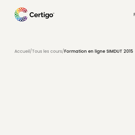
Accueil
/
Tous les cours
/
Formation en ligne SIMDUT 201
APERÇU DU COURS
SANTÉ CANADA — SIMDUT / SGH
Conforme au SIMDUT 2015 (harmonisé au SG
Couvre les exigences d'éducation des travailleurs en vertu 
en 2025, qui harmonise la communication des dangers en m
le Système général harmonisé.
Loi sur les produits dangereux
—
L.R.C. (1985), ch. H-3