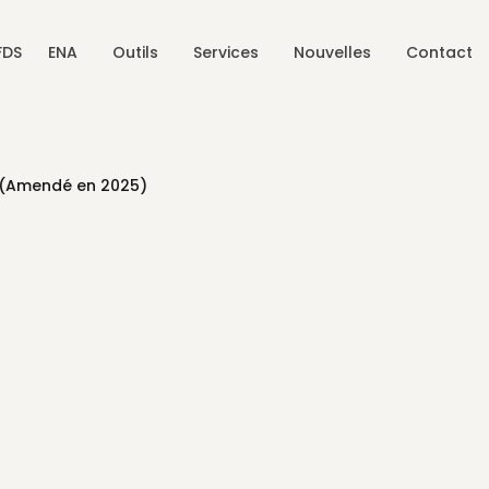
FDS
ENA
Outils
Services
Nouvelles
Contact
5 (Amendé en 2025)
H)
du SIMDUT 2015, tel que modifié
ilieu de travail au Canada avec